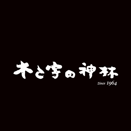
特別な銘木で、特別な看板を
心と技で彫る木の看板