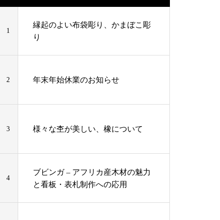
縁起のよい布袋彫り、かまぼこ彫
1
り
年末年始休業のお知らせ
2
様々な杢が美しい、橡について
3
ブビンガ – アフリカ産木材の魅力
4
と看板・表札制作への応用