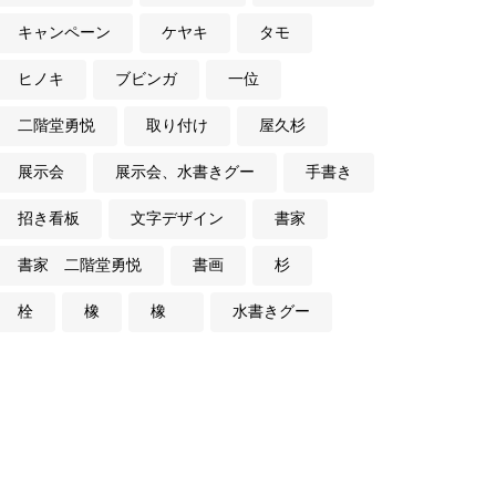
キャンペーン
ケヤキ
タモ
ヒノキ
ブビンガ
一位
二階堂勇悦
取り付け
屋久杉
展示会
展示会、水書きグー
手書き
招き看板
文字デザイン
書家
書家 二階堂勇悦
書画
杉
栓
橡
橡
水書きグー