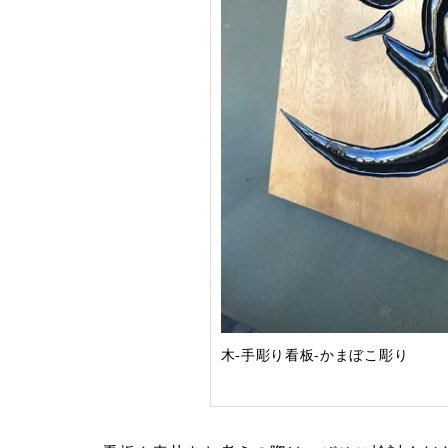
木-手彫り看板-かまぼこ彫り