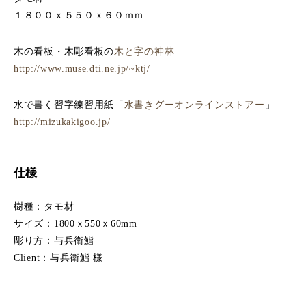
１８００ｘ５５０ｘ６０ｍｍ
木の看板・木彫看板の
木と字の神林
http://www.muse.dti.ne.jp/~ktj/
水で書く習字練習用紙「
水書きグーオンラインストアー
」
http://mizukakigoo.jp/
仕様
樹種：タモ材
サイズ：1800ｘ550ｘ60mm
彫り方：与兵衛鮨
Client：与兵衛鮨 様