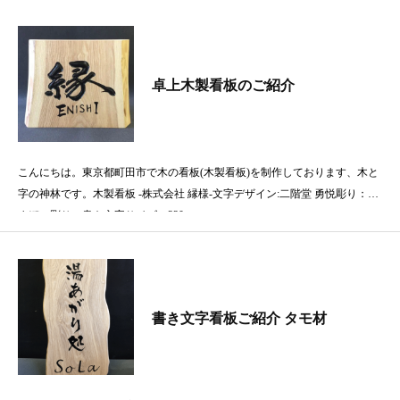
卓上木製看板のご紹介
こんにちは。東京都町田市で木の看板(木製看板)を制作しております、木と
字の神林です。木製看板 -株式会社 縁様-文字デザイン:二階堂 勇悦彫り：か
まぼこ彫り、書き文字サイズ：330
書き文字看板ご紹介 タモ材