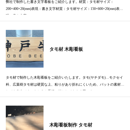
弊社で制作した書き文字看板をご紹介します。材質：タモ材サイズ：
200×400×20(mm)表現：書き文字材質：タモ材サイズ：150×600×20(mm)表
現：書き文字
タモ材 木彫看板
タモ材で制作した木彫看板をご紹介いたします。タモ(ヤチダモ)…モクセイ
科、広葉樹タモ材は硬質な上、粘りがあり折れにくいため、バットの素材と
しても有名です。もちろん看板の材としてもよく用いま
木彫看板制作 タモ材