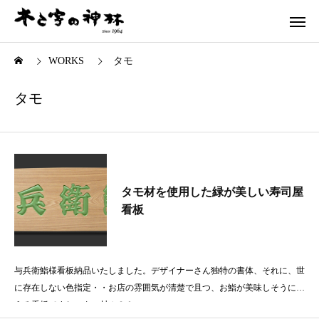
WORKS
タモ
タモ
タモ材を使用した緑が美しい寿司屋
看板
与兵衛鮨様看板納品いたしました。デザイナーさん独特の書体、それに、世
に存在しない色指定・・お店の雰囲気が清楚で且つ、お鮨が美味しそうに見
える看板ですね。タモ材１８０