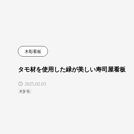
木彫看板
タモ材を使用した緑が美しい寿司屋看板
2025.02.03
#タモ