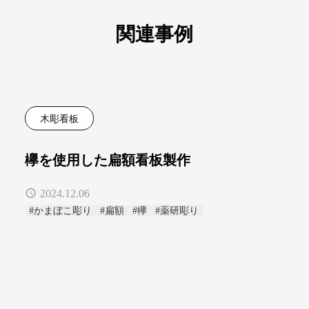
関連事例
木彫看板
欅を使用した扁額看板製作
2024.12.06
#かまぼこ彫り
#扁額
#欅
#薬研彫り