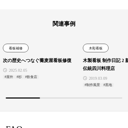
関連事例
看板補修
木彫看板
次の歴史へつなぐ蕎麦屋看板修復
木製看板 制作日記 2
伝統四川料理店
2025.02.05
#屋外
#杉
#飲食店
2019.03.09
#制作風景
#黒地