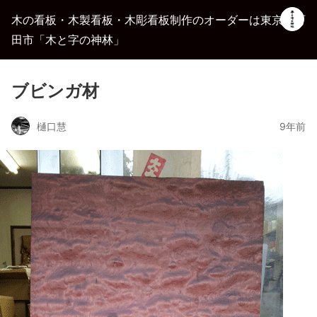
木の看板・木製看板・木彫看板制作のオーダーは東京都町
田市「木と字の神林」
ブビンガ材
樋口慧
9年前