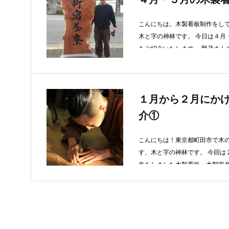
こんにちは。木製看板制作をし
木と字の神林です。 今日は４月
をご紹介いたします。 野乃さん
ご注文を頂
１月から２月にかけ
介①
こんにちは！東京都町田市で木の
す、木と字の神林です。 今回は
作をしました木製看板・木製室