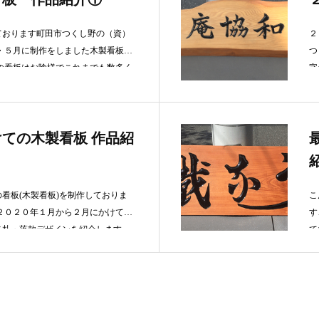
ております町田市つくし野の（資）
２
・５月に制作をしました木製看板⓵
つ
の看板はお陰様でこれまでも数多く
字
さ
ての木製看板 作品紹
看板(木製看板)を制作しておりま
こ
２０２０年１月から２月にかけて制
す
名札・落款デザインを紹介します。
て
れ