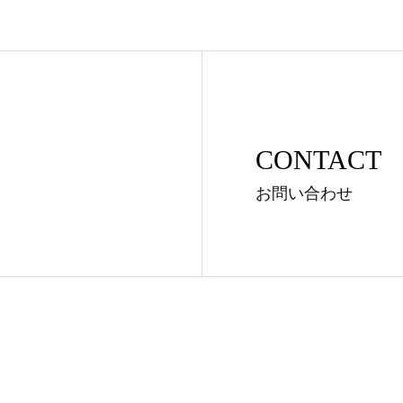
CONTACT
お問い合わせ