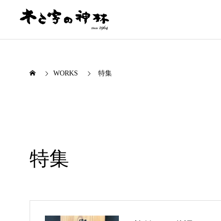
WORKS
特集
特集