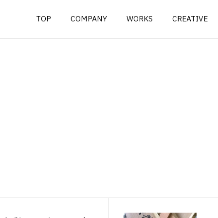
TOP
COMPANY
WORKS
CREATIVE