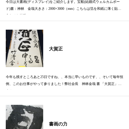
今日は大書画(ディスプレイ)をご紹介します。宝船(結婚式ウェルカムボー
ド)書：神林 金哉大きさ：2000×3000（mm）こちらは箔を和紙に薄く貼り
合わせた特殊
大賀正
今年も残すところあと25日ですね、、本当に早いものです、、そいて毎年恒
例、このお仕事がやって参りました！弊社会長 神林金哉 書 「大賀正」で
す！
書画の力