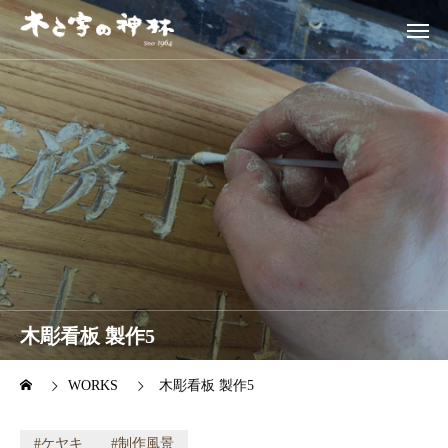
木彫看板 製作5
WORKS
木彫看板 製作5
ケヤキ
制作風景