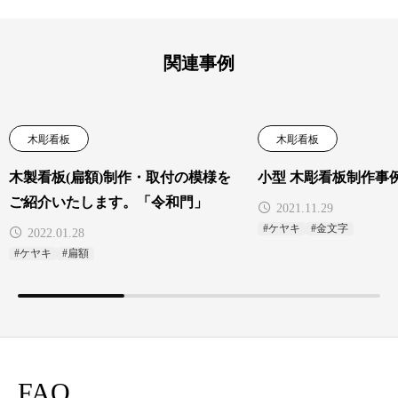
関連事例
木彫看板
木彫看板
木製看板(扁額)制作・取付の模様を
小型 木彫看板制作事
ご紹介いたします。「令和門」
2021.11.29
#ケヤキ
#金文字
2022.01.28
#ケヤキ
#扁額
FAQ