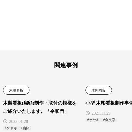
関連事例
木彫看板
木彫看板
木製看板(扁額)制作・取付の模様を
小型 木彫看板制作事
ご紹介いたします。「令和門」
2021.11.29
#ケヤキ
#金文字
2022.01.28
#ケヤキ
#扁額