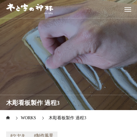
木彫看板製作 過程3
WORKS
木彫看板製作 過程3
ケヤキ
制作風景