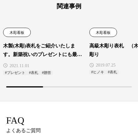
関連事例
木彫看板
木彫看板
木製(木彫)表札をご紹介いたしま
高級木彫り表札 （
す。新築祝いのプレゼントにも最適
彫り
です。
2019.07.25
2021.11.01
#ヒノキ
#表札
#プレゼント
#表札
#贈答
FAQ
よくあるご質問