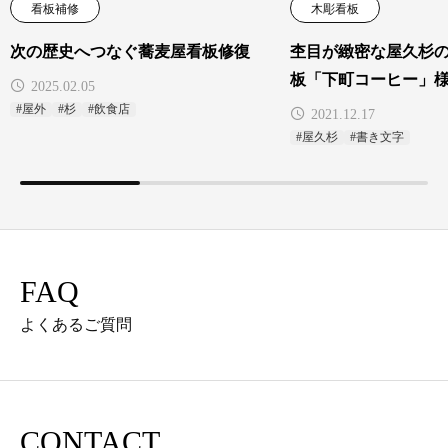
看板補修
木彫看板
次の歴史へつなぐ蕎麦屋看板修復
杢目が緻密な屋久杉
板「下町コーヒー」
2025.02.05
#屋外
#杉
#飲食店
2021.12.17
#屋久杉
#書き文字
FAQ
よくあるご質問
CONTACT