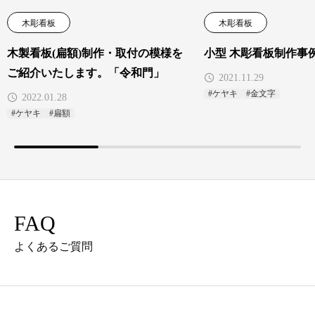
木彫看板
木彫看板
木製看板(扁額)制作・取付の模様を
小型 木彫看板制作事
ご紹介いたします。「令和門」
2021.11.29
#ケヤキ
#金文字
2022.01.28
#ケヤキ
#扁額
FAQ
よくあるご質問